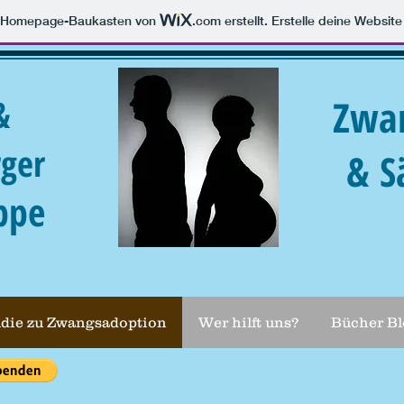
m Homepage-Baukasten von
.com
erstellt. Erstelle deine Websit
&
Zwa
ger
& S
ppe
udie zu Zwangsadoption
Wer hilft uns?
Bücher Bl