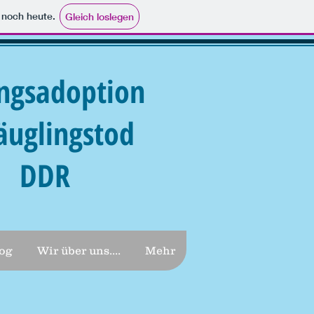
e noch heute.
Gleich loslegen
ngsadoption
äuglingstod
DDR
og
Wir über uns....
Mehr