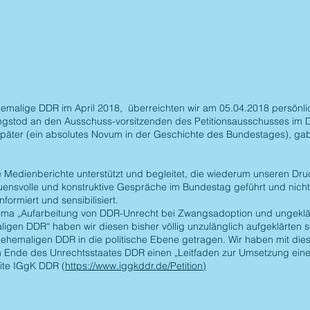
malige DDR im April 2018, überreichten wir am 05.04.2018 persönlic
stod an den Ausschuss-vorsitzenden des Petitionsausschusses im 
äter (ein absolutes Novum in der Geschichte des Bundestages), gab
e Medienberichte unterstützt und begleitet, die wiederum unseren Druc
ensvolle und konstruktive Gespräche im Bundestag geführt und nicht
ormiert und sensibilisiert.
hema „Aufarbeitung von DDR-Unrecht bei Zwangsadoption und ungeklä
ligen DDR“ haben wir diesen bisher völlig unzulänglich aufgeklärten 
 ehemaligen DDR in die politische Ebene getragen. Wir haben mit diese
m Ende des Unrechtsstaates DDR einen „Leitfaden zur Umsetzung eine
ite IGgK DDR (
https://www.iggkddr.de/Petition)